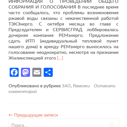
ИНФОРМАЦИЯ О ПРОВЕДЕНИИ ОБЩЕГО
СОБРАНИЯ И ГОЛОСОВАНИЯ В последнее время
часто сообщалось, что проблемы возникновения
ржавой воды связаны с некачественной работой
ТЭКЭнерго. С октября месяца во главе с
Председателем и СЕРВИСГРАД лоббировалась
дочерняя компания РЕМэнерго. Предложение
сдать ИТП (индивидуальный тепловой пункт
нашего дома) в аренду РЕМэнерго выносилось на
голосование неоднократно, несмотря на признание
Читать
Жилинспекцией этого
[…]
больше
проМосква,
Facebook
Mastodon
Email
Отправить
Столетова
17
Опубликовано в рубрике
ЗАО
,
Раменки
Оставить
комментарий
←
Предыдущие записи
Найти: