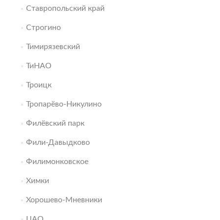
Ставропольский край
Строгино
Тимирязевский
ТиНАО
Троицк
Тропарёво-Никулино
Филёвский парк
Фили-Давыдково
Филимонковское
Химки
Хорошево-Мневники
ЦАО