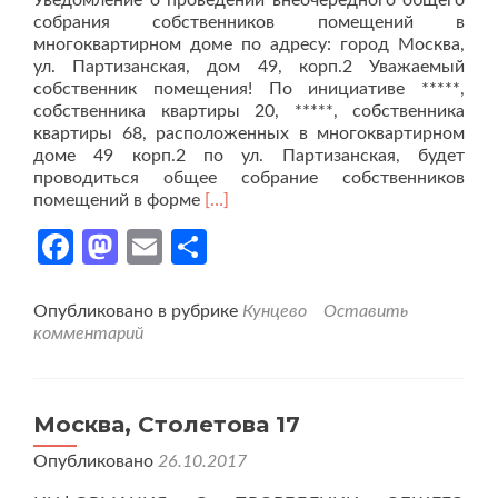
Уведомление о проведении внеочередного общего
собрания собственников помещений в
многоквартирном доме по адресу: город Москва,
ул. Партизанская, дом 49, корп.2 Уважаемый
собственник помещения! По инициативе *****,
собственника квартиры 20, *****, собственника
квартиры 68, расположенных в многоквартирном
доме 49 корп.2 по ул. Партизанская, будет
проводиться общее собрание собственников
Читать
помещений в форме
[…]
больше
Facebook
Mastodon
Email
Отправить
проМосква,
Партизанская
улица,
дом
Опубликовано в рубрике
Кунцево
Оставить
49,
комментарий
корпус
2
Москва, Столетова 17
Опубликовано
26.10.2017