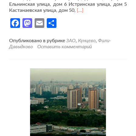
Ельнинская улица, дом 6 Истринская улица, дом 5
Читать
Кастанаевская улица, дом 50,
[…]
больше
Facebook
Mastodon
Email
Отправить
проЖители
против
«КомСервиса»
Опубликовано в рубрике
ЗАО
,
Кунцево
,
Фили-
Давыдково
Оставить комментарий