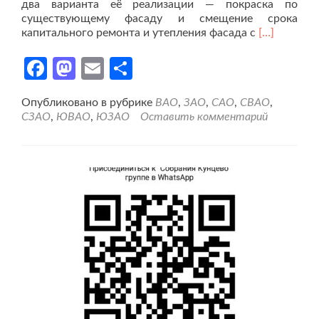
два варианта её реализации — покраска по
существующему фасаду и смещение срока
Читать
капитального ремонта и утепления фасада с
[…]
больше
проПерено
Facebook
Mastodon
Email
Отправить
капремонт
фасадов
Опубликовано в рубрике
ВАО
,
ЗАО
,
САО
,
СВАО
,
в
СЗАО
,
ЮВАО
,
ЮЗАО
Оставить комментарий
рамках
программы
«Мой
Район»