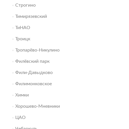
Строгино
Тимирязевский
ТиНАО
Троицк
Тропарёво-Никулино
Филёвский парк
Фили-Давыдково
Филимонковское
Химки
Хорошево-Мневники
ЦАО
Чебаркуль