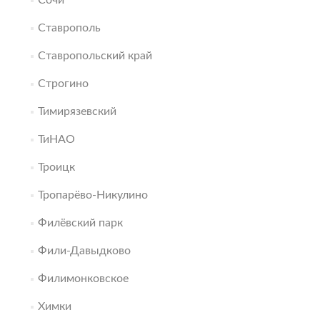
Сочи
Ставрополь
Ставропольский край
Строгино
Тимирязевский
ТиНАО
Троицк
Тропарёво-Никулино
Филёвский парк
Фили-Давыдково
Филимонковское
Химки