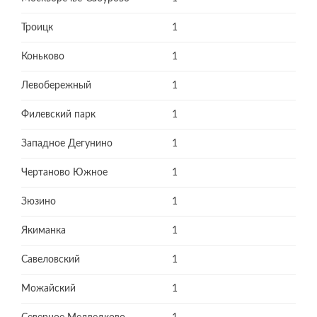
Троицк
1
Коньково
1
Левобережный
1
Филевский парк
1
Западное Дегунино
1
Чертаново Южное
1
Зюзино
1
Якиманка
1
Савеловский
1
Можайский
1