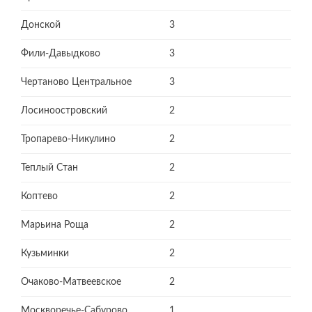
Донской
3
Фили-Давыдково
3
Чертаново Центральное
3
Лосиноостровский
2
Тропарево-Никулино
2
Теплый Стан
2
Коптево
2
Марьина Роща
2
Кузьминки
2
Очаково-Матвеевское
2
Москворечье-Сабурово
1