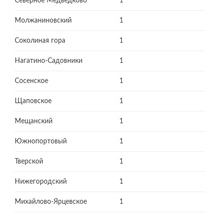
Северное Медведково
1
Молжаниновский
1
Соколиная гора
1
Нагатино-Садовники
1
Сосенское
1
Щаповское
1
Мещанский
1
Южнопортовый
1
Тверской
1
Нижегородский
1
Михайлово-Ярцевское
1