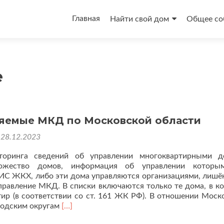
Перейти
к
Главная
Найти свой дом
Общее со
содержимому
е
яемые МКД по Московской области
о
28.12.2023
торинга сведений об управлении многоквартирными д
ожество домов, информация об управлении которы
ИС ЖКХ, либо эти дома управляются организациями, лиш
правление МКД. В списки включаются только те дома, в к
тир (в соответствии со ст. 161 ЖК РФ). В отношении Моск
Читать
родским округам
[…]
больше