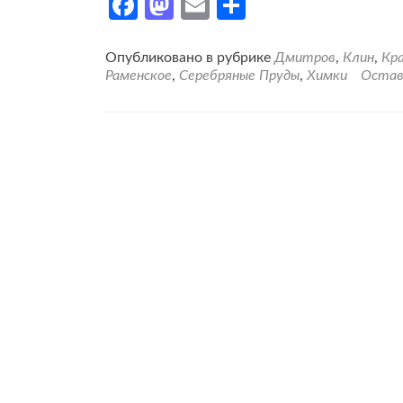
Facebook
Mastodon
Email
Отправить
Опубликовано в рубрике
Дмитров
,
Клин
,
Кра
Раменское
,
Серебряные Пруды
,
Химки
Остав