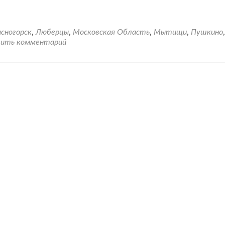
проНеуправляемые
МКД
по
Московской
сногорск
,
Люберцы
,
Московская Область
,
Мытищи
,
Пушкино
,
области
ить комментарий