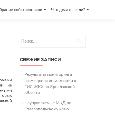
брание собственников
Что делать, если?
Найти:
СВЕЖИЕ ЗАПИСИ
Результаты мониторинга
омами
размещения информации в
ми не
ГИС ЖКХ по Ярославской
ёнными
области
оторых
овской
Неуправляемые МКД по
Ставропольскому краю