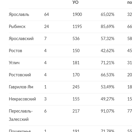
УО
п
Ярославль
64
1900
65,02%
32
Рыбинск
24
1195
85,69%
66
Ярославский
7
536
57,32%
58
Ростов
4
150
42,62%
45
Углич
4
181
71,21%
31
Ростовский
4
170
66,53%
20
Гаврилов-Ям
1
245
53,49%
18
Некрасовский
3
155
49,27%
15
Переславль-
6
217
91,07%
77
Залесский
Пошехонье
1
191
71,78%
55