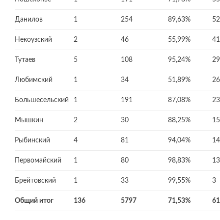
Данилов
1
254
89,63%
52
Некоузский
2
46
55,99%
41
Тутаев
5
108
95,24%
29
Любимский
1
34
51,89%
26
Большесельский
1
191
87,08%
23
Мышкин
2
30
88,25%
15
Рыбинский
4
81
94,04%
14
Первомайский
1
80
98,83%
13
Брейтовский
1
33
99,55%
3
Общий итог
136
5797
71,53%
61