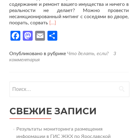
содержание и ремонт вашего имущества и ничего в
реальности не делает? Можно провести
несанкционированный митинг с соседями во дворе,
Читать
поорать, сорвать
[…]
больше
Facebook
Mastodon
Email
Отправить
проЖульническая
УК
отжала
дом
Опубликовано в рубрике
Что делать, если?
3
по
комментария
липовому
протоколу?
Найти:
СВЕЖИЕ ЗАПИСИ
Результаты мониторинга размещения
информации в ГИС ЖКХ по Ярославской