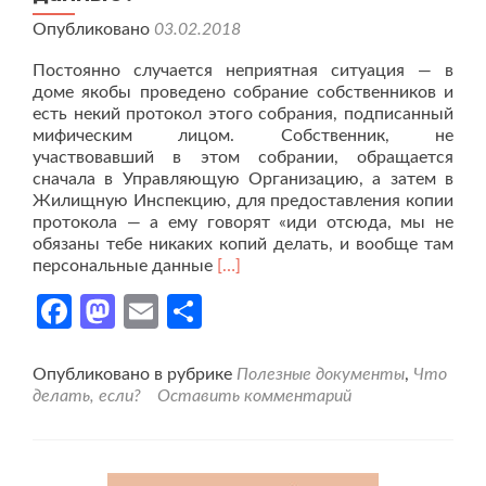
Опубликовано
03.02.2018
Постоянно случается неприятная ситуация — в
доме якобы проведено собрание собственников и
есть некий протокол этого собрания, подписанный
мифическим лицом. Собственник, не
участвовавший в этом собрании, обращается
сначала в Управляющую Организацию, а затем в
Жилищную Инспекцию, для предоставления копии
протокола — а ему говорят «иди отсюда, мы не
обязаны тебе никаких копий делать, и вообще там
Читать
персональные данные
[…]
больше
Facebook
Mastodon
Email
Отправить
проУК
или
ГЖИ
отказываются
Опубликовано в рубрике
Полезные документы
,
Что
предоставлять
делать, если?
Оставить комментарий
протокол,
ссылаясь
на
персональные