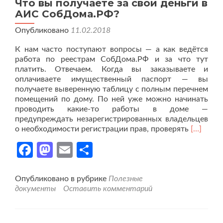
Что вы получаете за свои деньги в
АИС СобДома.РФ?
Опубликовано
11.02.2018
К нам часто поступают вопросы — а как ведётся
работа по реестрам СобДома.РФ и за что тут
платить. Отвечаем. Когда вы заказываете и
оплачиваете имущественный паспорт — вы
получаете выверенную таблицу с полным перечнем
помещений по дому. По ней уже можно начинать
проводить какие-то работы в доме —
предупреждать незарегистрированных владельцев
Читать
о необходимости регистрации прав, проверять
[…]
больше
Facebook
Mastodon
Email
Отправить
проЧто
вы
получае
за
Опубликовано в рубрике
Полезные
свои
документы
Оставить комментарий
деньги
в
АИС