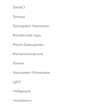
ТиНАО
Троицк
Тропарёво-Никулино
Филёвский парк
Фили-Давыдково
Филимонковское
Химки
Хорошево-Мневники
ЦАО
Чебаркуль
Челябинск