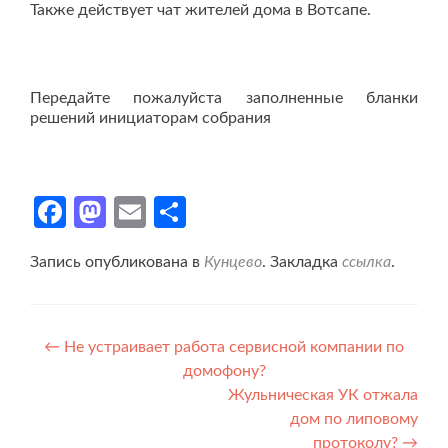
Также действует чат жителей дома в Вотсапе.
Передайте пожалуйста заполненные бланки
решений инициаторам собрания
Facebook
Mastodon
Email
Отправить
Запись опубликована в
Кунцево
. Закладка
ссылка
.
Навигация
←
Не устраивает работа сервисной компании по
домофону?
по
Жульническая УК отжала
записям
дом по липовому
протоколу?
→