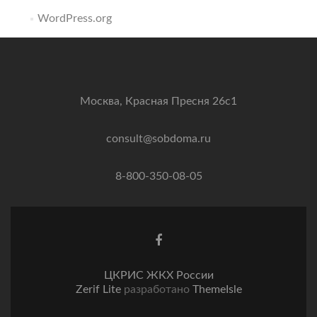
WordPress.org
Москва, Красная Пресня 26с1
consult@sobdoma.ru
8-800-350-08-05
Facebook
ссылка
ЦКРИС ЖКХ России
Zerif Lite
разработано
ThemeIsle