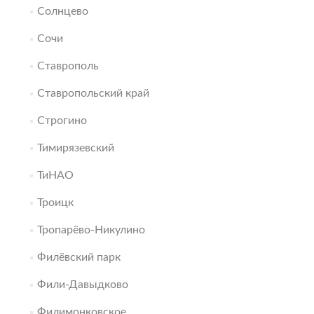
Солнцево
Сочи
Ставрополь
Ставропольский край
Строгино
Тимирязевский
ТиНАО
Троицк
Тропарёво-Никулино
Филёвский парк
Фили-Давыдково
Филимонковское