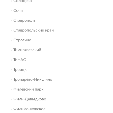
Солнцево
Сочи
Ставрополь
Ставропольский край
Строгино
Тимирязевский
ТиНАО
Троицк
Тропарёво-Никулино
Филёвский парк
Фили-Давыдково
Филимонковское