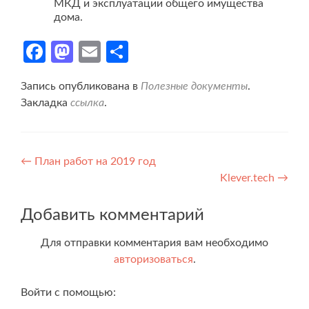
МКД и эксплуатации общего имущества
дома.
Facebook
Mastodon
Email
Отправить
Запись опубликована в
Полезные документы
.
Закладка
ссылка
.
Навигация
←
План работ на 2019 год
Klever.tech
→
по
записям
Добавить комментарий
Для отправки комментария вам необходимо
авторизоваться
.
Войти с помощью: