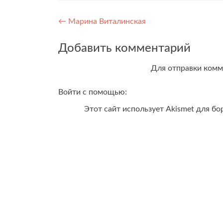
Навигация
←
Марина Виталинская
по
Добавить комментарий
записям
Для отправки ком
Войти с помощью:
Этот сайт использует Akismet для б