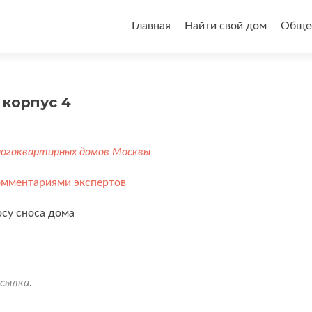
Перейти
к
Главная
Найти свой дом
Общее
содержимому
 корпус 4
ногоквартирных домов Москвы
омментариями экспертов
осу сноса дома
ссылка
.