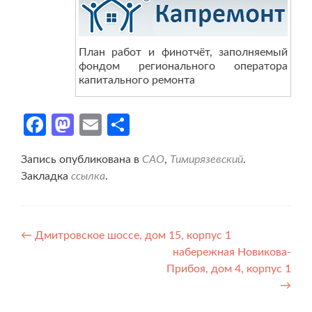
План работ и финотчёт, заполняемый
фондом регионального оператора
капитального ремонта
Facebook
Mastodon
Email
Отправить
Запись опубликована в
САО
,
Тимирязевский
.
Закладка
ссылка
.
Навигация
←
Дмитровское шоссе, дом 15, корпус 1
набережная Новикова-
по
Прибоя, дом 4, корпус 1
записям
→