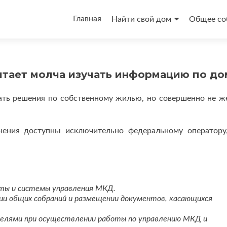
Перейти
к
Главная
Найти свой дом
Общее со
содержимому
читает молча изучать информацию по до
мать решения по собственному жилью, но совершенно не ж
лнения доступны исключительно федеральному оператору
аты и системы управления МКД.
ии общих собраний и размещении документов, касающихся
телями при осуществлении работы по управлению МКД и