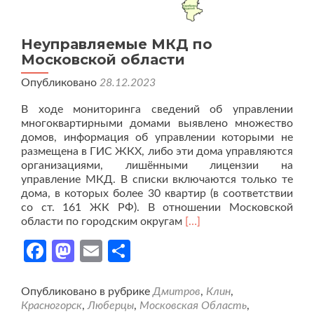
Неуправляемые МКД по
Московской области
Опубликовано
28.12.2023
В ходе мониторинга сведений об управлении
многоквартирными домами выявлено множество
домов, информация об управлении которыми не
размещена в ГИС ЖКХ, либо эти дома управляются
организациями, лишёнными лицензии на
управление МКД. В списки включаются только те
дома, в которых более 30 квартир (в соответствии
со ст. 161 ЖК РФ). В отношении Московской
Читать
области по городским округам
[…]
больше
Facebook
Mastodon
Email
Отправить
проНеуправляемые
МКД
по
Московской
Опубликовано в рубрике
Дмитров
,
Клин
,
области
Красногорск
,
Люберцы
,
Московская Область
,