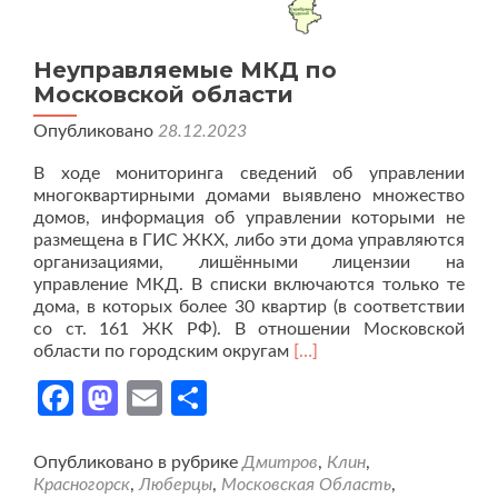
Неуправляемые МКД по
Московской области
Опубликовано
28.12.2023
В ходе мониторинга сведений об управлении
многоквартирными домами выявлено множество
домов, информация об управлении которыми не
размещена в ГИС ЖКХ, либо эти дома управляются
организациями, лишёнными лицензии на
управление МКД. В списки включаются только те
дома, в которых более 30 квартир (в соответствии
со ст. 161 ЖК РФ). В отношении Московской
Читать
области по городским округам
[…]
больше
Facebook
Mastodon
Email
Отправить
проНеуправляемые
МКД
по
Московской
Опубликовано в рубрике
Дмитров
,
Клин
,
области
Красногорск
,
Люберцы
,
Московская Область
,