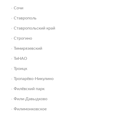
Сочи
Ставрополь
Ставропольский край
Строгино
Тимирязевский
ТиНАО
Троицк
Тропарёво-Никулино
Филёвский парк
Фили-Давыдково
Филимонковское