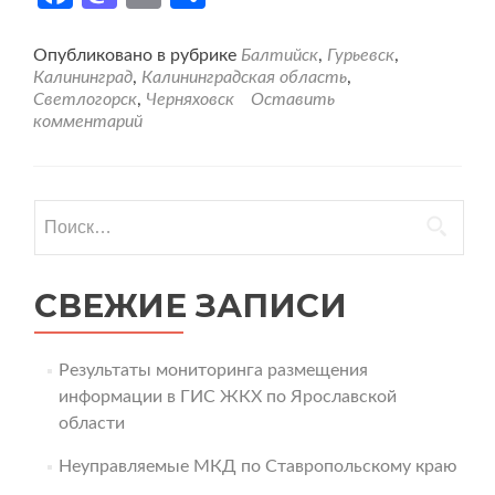
мониторинга
размещения
информации
Опубликовано в рубрике
Балтийск
,
Гурьевск
,
в
Калининград
,
Калининградская область
,
ГИС
Светлогорск
,
Черняховск
Оставить
ЖКХ
комментарий
по
Калининградской
области
Найти:
СВЕЖИЕ ЗАПИСИ
Результаты мониторинга размещения
информации в ГИС ЖКХ по Ярославской
области
Неуправляемые МКД по Ставропольскому краю