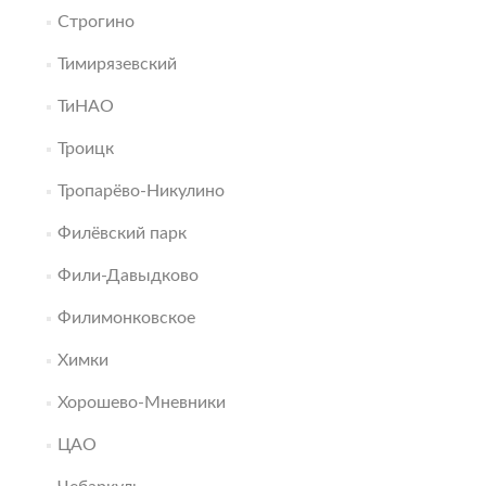
Строгино
Тимирязевский
ТиНАО
Троицк
Тропарёво-Никулино
Филёвский парк
Фили-Давыдково
Филимонковское
Химки
Хорошево-Мневники
ЦАО