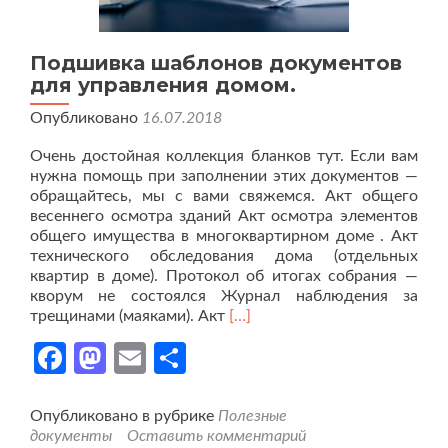
Подшивка шаблонов документов
для управления домом.
Опубликовано
16.07.2018
Очень достойная коллекция бланков тут. Если вам
нужна помощь при заполнении этих документов —
обращайтесь, мы с вами свяжемся. Акт общего
весеннего осмотра зданий Акт осмотра элементов
общего имущества в многоквартирном доме . Акт
технического обследования дома (отдельных
квартир в доме). Протокол об итогах собрания —
кворум не состоялся Журнал наблюдения за
Читать
трещинами (маяками). Акт
[…]
больше
Facebook
Mastodon
Email
Отправить
проПодшивка
шаблонов
документов
для
Опубликовано в рубрике
Полезные
управления
документы
Оставить комментарий