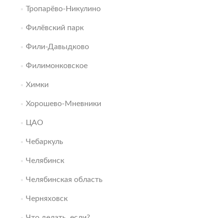
Тропарёво-Никулино
Филёвский парк
Фили-Давыдково
Филимонковское
Химки
Хорошево-Мневники
ЦАО
Чебаркуль
Челябинск
Челябинская область
Черняховск
Что делать, если?