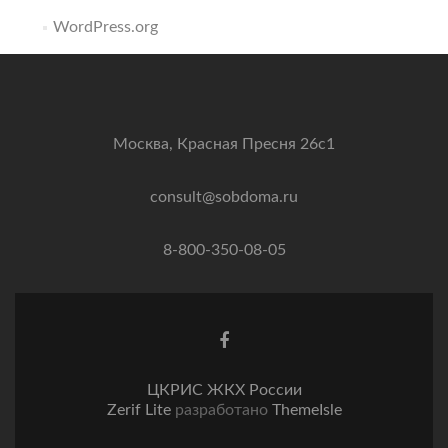
WordPress.org
Москва, Красная Пресня 26с1
consult@sobdoma.ru
8-800-350-08-05
Facebook
ссылка
ЦКРИС ЖКХ России
Zerif Lite
разработано
ThemeIsle