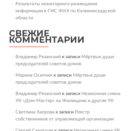
Результаты мониторинга размещения
информации в ГИС ЖКХ по Калининградской
области
СВЕЖИЕ
КОММЕНТАРИИ
Владимир Рязанский
к записи
Мёртвые души
председателей советов домов
Марина Осипчик
к записи
Мёртвые души
председателей советов домов
Владимир Рязанский
к записи
Незаконная смена
УК «Дом-Мастер» на Жилищник и другие УК
Светлана Хапрова
к записи
Реестр
собственников от управляющей организации
Сергей Самарцев
к записи
Незаконная смена УК